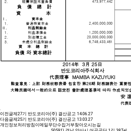
.
이전글
제27기 반도코리아(주) 결산공고
14.06.27
다음글
제25기 반도코리아(주) 결산공고
13.03.27
개인정보처리방침
이메일무단수집거부
찾아오시는길
50591) 경남 양산시 어곡공단 1길 38
Tel.