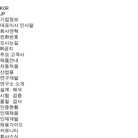
KOR
JP
기업정보
대표이사 인사말
회사연혁
전화번호
오시는길
IR공지
주요 고객사
제품안내
자동차용
산업용
연구개발
연구소 소개
설계 · 해석
시험 · 검증
품질 · 검사
인증현황
인재채용
인재개발
채용가이드
커뮤니티
회사소식