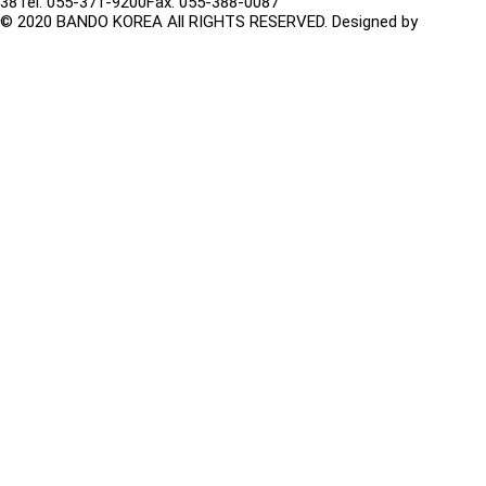
38
Tel. 055-371-9200
Fax. 055-388-0087
© 2020 BANDO KOREA All RIGHTS RESERVED. Designed by
TwinH