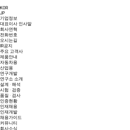
KOR
JP
기업정보
대표이사 인사말
회사연혁
전화번호
오시는길
IR공지
주요 고객사
제품안내
자동차용
산업용
연구개발
연구소 소개
설계 · 해석
시험 · 검증
품질 · 검사
인증현황
인재채용
인재개발
채용가이드
커뮤니티
회사소식