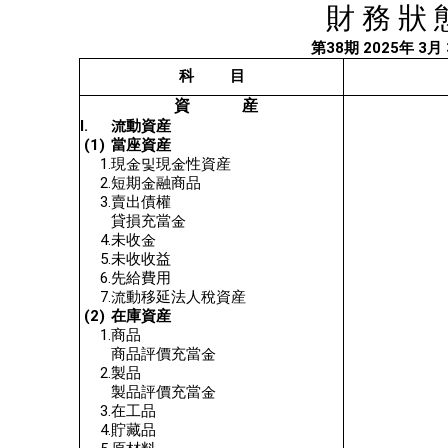
財 務 狀 
第38期 2025年 3月
科 目
資 産
Ⅰ.
流動資産
(1)
當座資産
1.
現金및現金性資産
2
.
短期金融商品
3.
賣出債權
貸損充當金
4.
未收金
5.
未收收益
6.
先給費用
7.
流動移延法人稅資産
(2)
在庫資産
1
.
商品
商品評價充當金
2.
製品
製品評價充當金
3.
在工品
4.
貯藏品