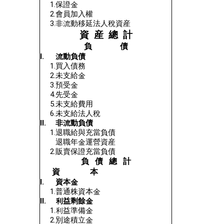
1.
保證金
2.
會員加入權
3.
非流動移延法人稅資産
資 産 總 計
負 債
Ⅰ.
流動負債
1.
買入債務
2.
未支給金
3.
預受金
4
.
先受金
5
.
未支給費用
6
.
未支給法人稅
Ⅱ.
非流動負債
1.
退職給與充當負債
退職年金運營資産
2.
販賣保證充當負債
負 債 總 計
資 本
Ⅰ.
資本金
1.
普通株資本金
Ⅱ.
利益剩餘金
1.
利益準備金
2.
別途積立金