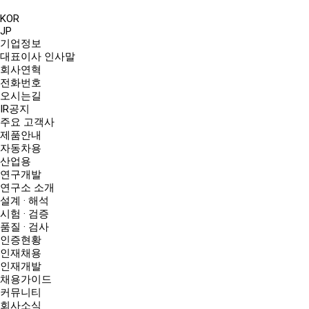
KOR
JP
기업정보
대표이사 인사말
회사연혁
전화번호
오시는길
IR공지
주요 고객사
제품안내
자동차용
산업용
연구개발
연구소 소개
설계 · 해석
시험 · 검증
품질 · 검사
인증현황
인재채용
인재개발
채용가이드
커뮤니티
회사소식