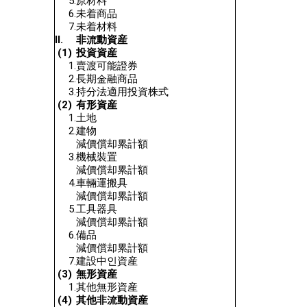
5.
原材料
6.
未着商品
7.
未着材料
Ⅱ.
非流動資産
(1)
投資資産
1.
賣渡可能證券
2.
長期金融商品
3.
持分法適用投資株式
(2)
有形資産
1.
土地
2.
建物
減價償却累計額
3.
機械裝置
減價償却累計額
4.
車輛運搬具
減價償却累計額
5.
工具器具
減價償却累計額
6.
備品
減價償却累計額
7
.
建設中인資産
(3)
無形資産
1.
其他無形資産
(4)
其他非流動資産