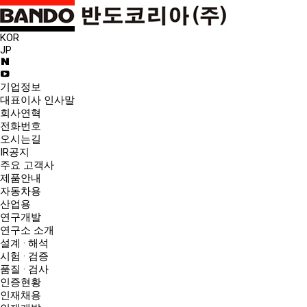
KOR
JP
기업정보
대표이사 인사말
회사연혁
전화번호
오시는길
IR공지
주요 고객사
제품안내
자동차용
산업용
연구개발
연구소 소개
설계 · 해석
시험 · 검증
품질 · 검사
인증현황
인재채용