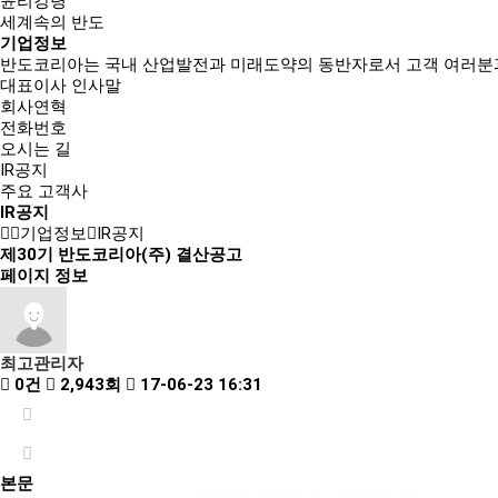
윤리강령
세계속의 반도
기업정보
반도코리아는
국내 산업발전과 미래도약의 동반자
로서 고객 여러분
대표이사 인사말
회사연혁
전화번호
오시는 길
IR공지
주요 고객사
IR공지
기업정보
IR공지
제30기 반도코리아(주) 결산공고
페이지 정보
최고관리자
0건
2,943회
17-06-23 16:31
본문