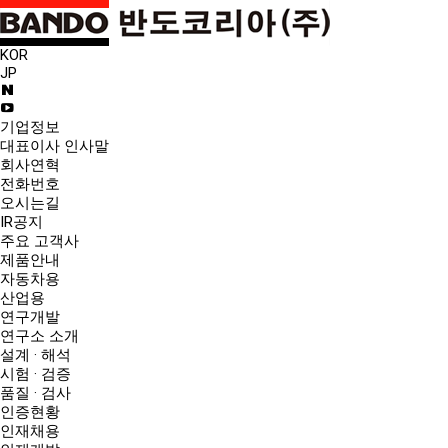
KOR
JP
기업정보
대표이사 인사말
회사연혁
전화번호
오시는길
IR공지
주요 고객사
제품안내
자동차용
산업용
연구개발
연구소 소개
설계 · 해석
시험 · 검증
품질 · 검사
인증현황
인재채용